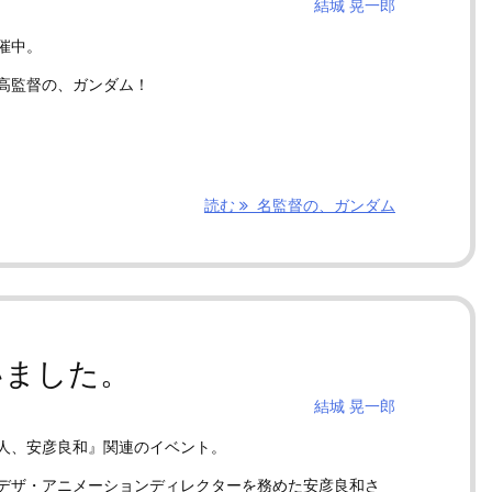
結城 晃一郎
催中。
高監督の、ガンダム！
読む
名監督の、ガンダム
いました。
結城 晃一郎
人、安彦良和』関連のイベント。
デザ・アニメーションディレクターを務めた安彦良和さ