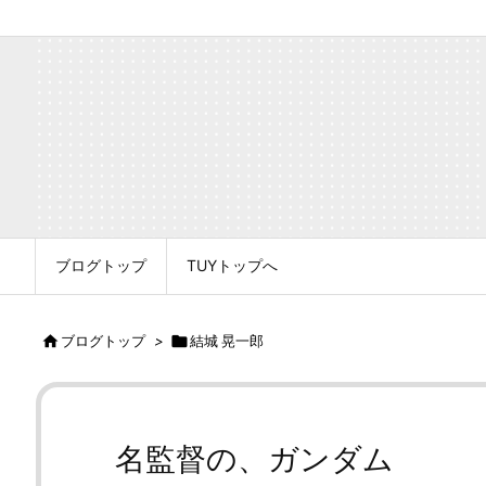
ブログトップ
TUYトップへ

ブログトップ
>

結城 晃一郎
名監督の、ガンダム