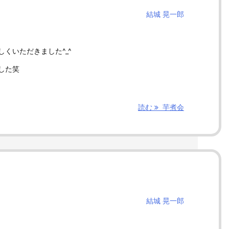
結城 晃一郎
くいただきました^_^
した笑
読む
芋煮会
結城 晃一郎