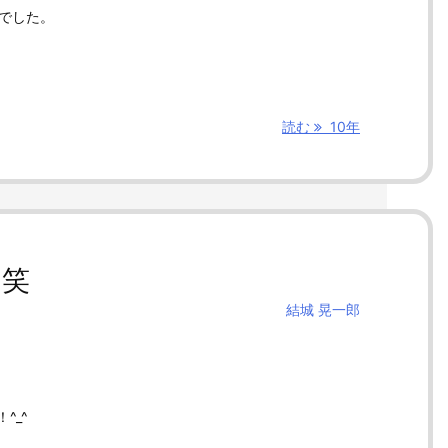
験でした。
読む
10年
る笑
結城 晃一郎
。
^_^