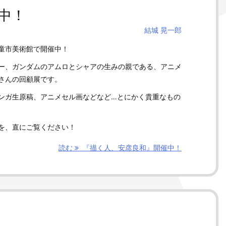
中！
結城 晃一郎
童市美術館で開催中！
ー、ガンダムのアムロとシャアの生みの親である、アニメ
さんの回顧展です。
ンガ生原稿、アニメセル画などなど…とにかく貴重なもの
を、直にご覧ください！
読む
『描く人、安彦良和』開催中！