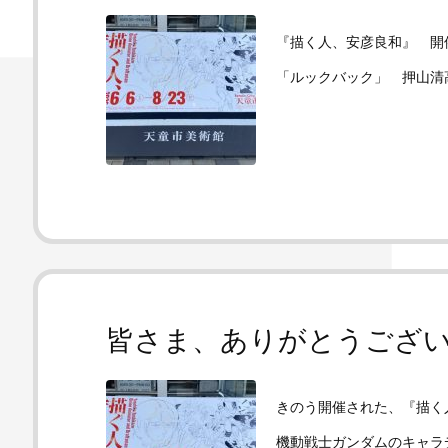
『描く人、安彦良和』 開
「ルックバック」 押山清
皆さま、ありがとうござ
きのう開催された、『描く
機動戦士ガンダムのキャラ