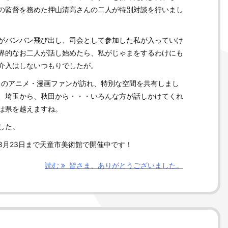
の監督を務めた押山清高さんの二人が特別対談を行いまし
がバンバン飛び出し、司会として参加した私が入っていけ
界的なお二人が話し始めたら、私がじゃまをするわけにも
介入はしないつもりでしたが。
人ものアニメ・漫画ファンが訪れ、特別な空間を共有しまし
、埼玉から、秋田から・・・いろんな方が話しかけてくれ
は県を越えますね。
した。
8月23日まで天童市美術館で開催中です！
読む
皆さま、ありがとうございました。