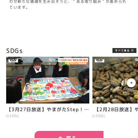
わせ新たな価値を生み出そうと、＂ある取り組み＂が進められ
ています。
SDGs
すべて見る
【3月27日放送】やまがたStep！…
【2月28日放送】や
SDGs
SDGs