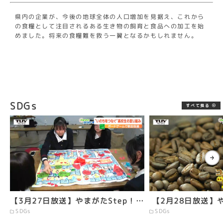
県内の企業が、今後の地球全体の人口増加を見据え、
これから
の食糧として注目されるある生き物の飼育と食品への加工
を始
めました。将来の食糧難を救う一翼となるかもしれません。
SDGs
すべて見る
【3月27日放送】やまがたStep！…
【2月28日放送】や
SDGs
SDGs