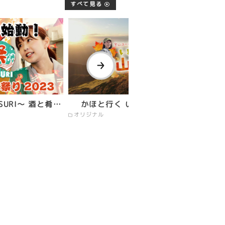
すべて見る
SURI～ 酒と肴…
かほと行く いいで秋山大紀行
オリジナル
オ