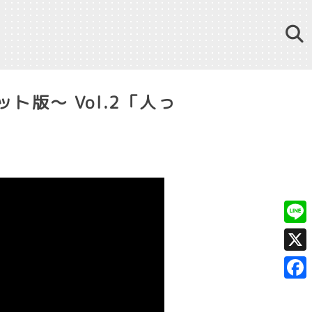
版～ Vol.2「人っ
Line
X
Fac