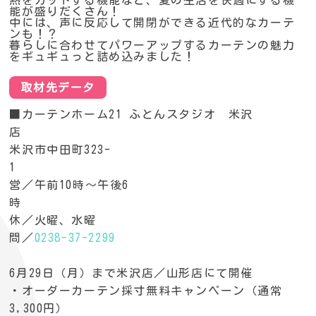
熱をカットする機能など、夏の生活を快適にする機
能が盛りだくさん！
中には、声に反応して開閉ができる近代的なカーテ
ンも！？
暮らしに合わせてパワーアップするカーテンの魅力
をギュギュっと詰め込みました！
取材先データ
■カーテンホーム21 ふとんスタジオ 米沢
店
米沢市中田町323-
1
営／午前10時～午後6
時
休／火曜、水曜
問／
0238-37-2299
6月29日（月）まで米沢店／山形店にて開催
・オーダーカーテン採寸無料キャンペーン（通常
3,300円）