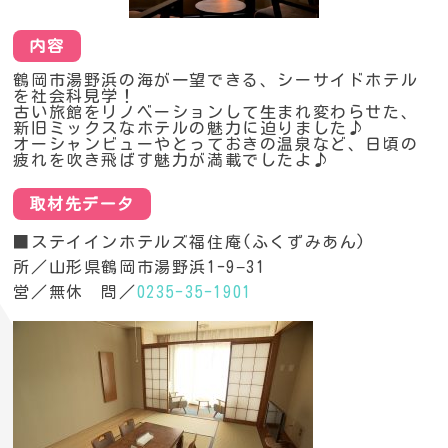
内容
鶴岡市湯野浜の海が一望できる、シーサイドホテル
を社会科見学！
古い旅館をリノベーションして生まれ変わらせた、
新旧ミックスなホテルの魅力に迫りました♪
オーシャンビューやとっておきの温泉など、日頃の
疲れを吹き飛ばす魅力が満載でしたよ♪
取材先データ
■ステイインホテルズ福住庵(ふくずみあん)
所／山形県鶴岡市湯野浜1-9−31
営／無休 問／
0235-35-1901